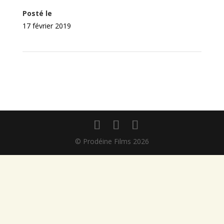
Posté le
17 février 2019
←
École des rêves
La Confrérie des Téméraires
→
© Prodéine Films
2026